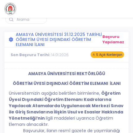
Amasya Üniversitesi BAŞVURU OTOMASYON SİSTEMİ
AMASYA ÜNİVERSİTESİ 31.12.2025 TARİHLİ
Başvuru
ÖĞRETİM ÜYESİ DIŞINDAKİ ÖĞRETİM
Yapılamaz
ELEMANI İLANI
Son Başvuru Tarihi:
14.01.2026
5 Açık Kontenjan
AMASYA ÜNİVERSİTESİ REKTÖRLÜĞÜ
ÖĞRETİM ÜYESİ DIŞINDAKİ ÖĞRETİM ELEMANI İLANI
Üniversitemizin aşağıda belirtilen birimlerine,
Öğretim
Üyesi Dışındaki Öğretim Elemanı Kadrolarına
Yapılacak Atamalarda Uygulanacak Merkezi Sınav
ile Giriş Sınavlarına İlişkin Usul ve Esaslar Hakkında
Yönetmeliği’nin
ilgili maddeleri uyarınca Öğretim
Elemanı alınacaktır.
Başvurular, ilanın resmî gazete de yayımlandığı