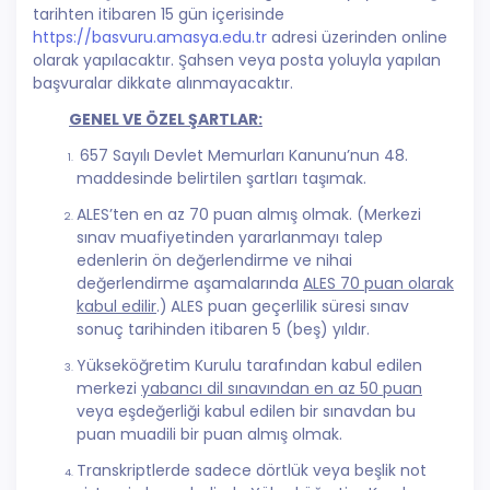
tarihten itibaren 15 gün içerisinde
https://basvuru.amasya.edu.tr
adresi üzerinden online
olarak yapılacaktır.
Şahsen veya posta yoluyla yapılan
başvuralar dikkate alınmayacaktır.
GENEL VE ÖZEL ŞARTLAR:
657 Sayılı Devlet Memurları Kanunu’nun 48.
maddesinde belirtilen şartları taşımak.
ALES’ten en az 70 puan almış olmak. (Merkezi
sınav muafiyetinden yararlanmayı talep
edenlerin ön değerlendirme ve nihai
değerlendirme aşamalarında
ALES 70 puan olarak
kabul edilir
.)
ALES puan geçerlilik süresi sınav
sonuç tarihinden itibaren 5 (beş) yıldır.
Yükseköğretim Kurulu tarafından kabul edilen
merkezi
yabancı dil sınavından en az 50 puan
veya eşdeğerliği kabul edilen bir sınavdan bu
puan muadili bir puan almış olmak.
Transkriptlerde sadece dörtlük veya beşlik not